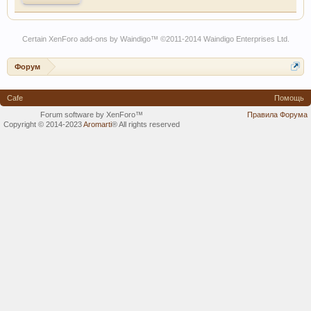
Certain
XenForo add-ons by Waindigo
™ ©2011-2014
Waindigo Enterprises Ltd
.
Форум
Cafe
Помощь
Forum software by XenForo™
Правила Форума
Copyright © 2014-2023
Aromarti
®
All rights reserved