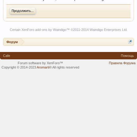
Продолжить...
Certain
XenForo add-ons by Waindigo
™ ©2011-2014
Waindigo Enterprises Ltd
.
Форум
Cafe
Помощь
Forum software by XenForo™
Правила Форума
Copyright © 2014-2023
Aromarti
®
All rights reserved