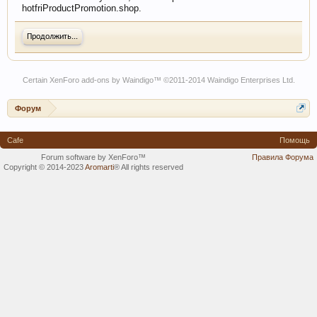
hotfriProductPromotion.shop.
Продолжить...
Certain
XenForo add-ons by Waindigo
™ ©2011-2014
Waindigo Enterprises Ltd
.
Форум
Cafe
Помощь
Forum software by XenForo™
Правила Форума
Copyright © 2014-2023
Aromarti
®
All rights reserved