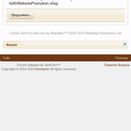
hotfriWebsitePromotion.shop.
Продолжить...
Certain
XenForo add-ons by Waindigo
™ ©2011-2014
Waindigo Enterprises Ltd
.
Форум
Cafe
Помощь
Forum software by XenForo™
Правила Форума
Copyright © 2014-2023
Aromarti
®
All rights reserved