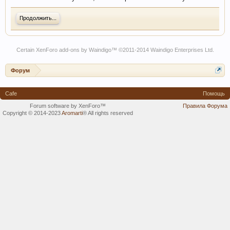
Продолжить...
Certain
XenForo add-ons by Waindigo
™ ©2011-2014
Waindigo Enterprises Ltd
.
Форум
Cafe
Помощь
Forum software by XenForo™
Правила Форума
Copyright © 2014-2023
Aromarti
®
All rights reserved