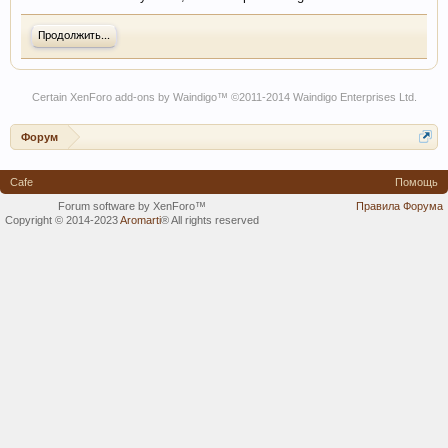
Продолжить...
Certain
XenForo add-ons by Waindigo
™ ©2011-2014
Waindigo Enterprises Ltd
.
Форум
Cafe
Помощь
Forum software by XenForo™
Правила Форума
Copyright © 2014-2023
Aromarti
®
All rights reserved