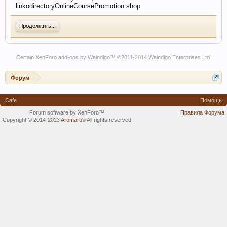
linkodirectoryOnlineCoursePromotion.shop.
Продолжить...
Certain
XenForo add-ons by Waindigo
™ ©2011-2014
Waindigo Enterprises Ltd
.
Форум
Cafe
Помощь
Forum software by XenForo™
Правила Форума
Copyright © 2014-2023
Aromarti
®
All rights reserved