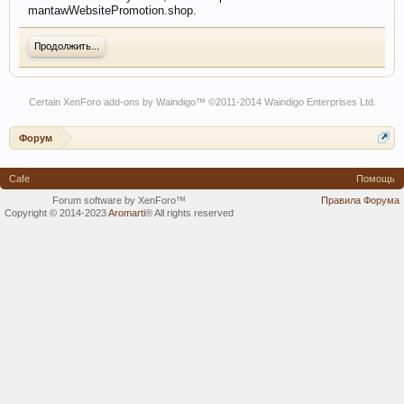
mantawWebsitePromotion.shop.
Продолжить...
Certain
XenForo add-ons by Waindigo
™ ©2011-2014
Waindigo Enterprises Ltd
.
Форум
Cafe
Помощь
Forum software by XenForo™
Правила Форума
Copyright © 2014-2023
Aromarti
®
All rights reserved