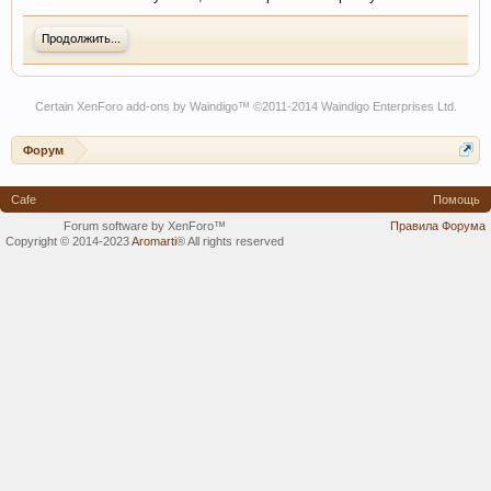
Продолжить...
Certain
XenForo add-ons by Waindigo
™ ©2011-2014
Waindigo Enterprises Ltd
.
Форум
Cafe
Помощь
Forum software by XenForo™
Правила Форума
Copyright © 2014-2023
Aromarti
®
All rights reserved