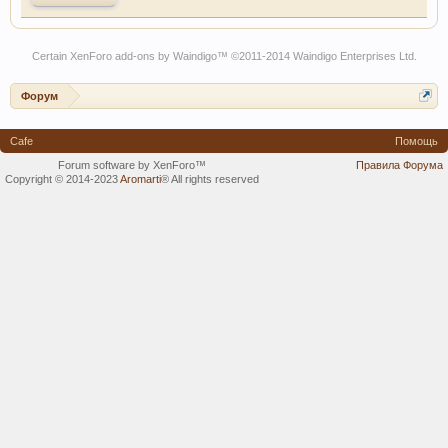
Certain
XenForo add-ons by Waindigo
™ ©2011-2014
Waindigo Enterprises Ltd
.
Форум
Cafe
Помощь
Forum software by XenForo™
Правила Форума
Copyright © 2014-2023
Aromarti
®
All rights reserved