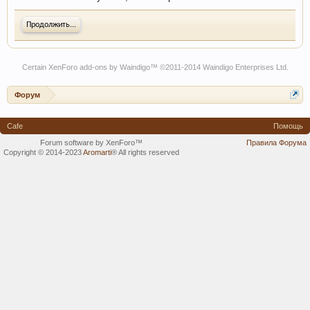
Продолжить...
Certain
XenForo add-ons by Waindigo
™ ©2011-2014
Waindigo Enterprises Ltd
.
Форум
Cafe
Помощь
Forum software by XenForo™
Правила Форума
Copyright © 2014-2023
Aromarti
®
All rights reserved