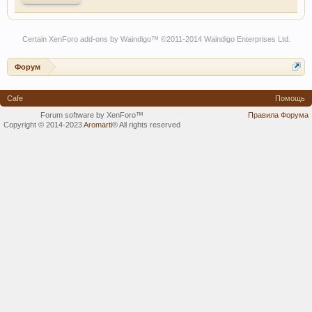
Certain
XenForo add-ons by Waindigo
™ ©2011-2014
Waindigo Enterprises Ltd
.
Форум
Cafe
Помощь
Forum software by XenForo™
Правила Форума
Copyright © 2014-2023
Aromarti
®
All rights reserved