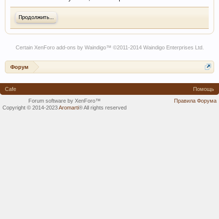
Продолжить...
Certain
XenForo add-ons by Waindigo
™ ©2011-2014
Waindigo Enterprises Ltd
.
Форум
Cafe
Помощь
Forum software by XenForo™
Правила Форума
Copyright © 2014-2023
Aromarti
®
All rights reserved