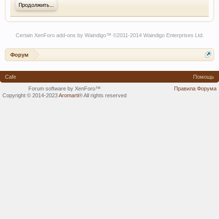
Продолжить...
Certain
XenForo add-ons by Waindigo
™ ©2011-2014
Waindigo Enterprises Ltd
.
Форум
Cafe
Помощь
Forum software by XenForo™
Правила Форума
Copyright © 2014-2023
Aromarti
®
All rights reserved