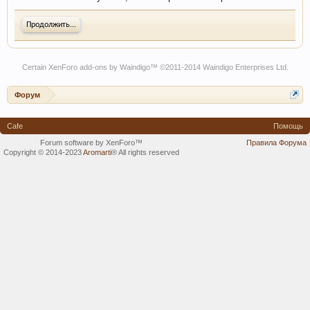
Продолжить...
Certain
XenForo add-ons by Waindigo
™ ©2011-2014
Waindigo Enterprises Ltd
.
Форум
Cafe
Помощь
Forum software by XenForo™
Правила Форума
Copyright © 2014-2023
Aromarti
®
All rights reserved