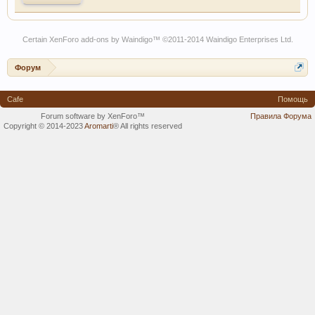
Certain
XenForo add-ons by Waindigo
™ ©2011-2014
Waindigo Enterprises Ltd
.
Форум
Cafe
Помощь
Forum software by XenForo™
Правила Форума
Copyright © 2014-2023
Aromarti
®
All rights reserved