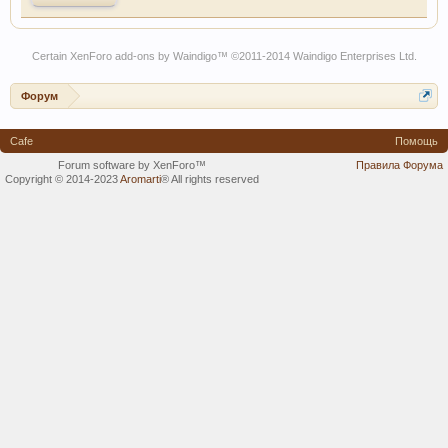
Certain
XenForo add-ons by Waindigo
™ ©2011-2014
Waindigo Enterprises Ltd
.
Форум
Cafe
Помощь
Forum software by XenForo™
Правила Форума
Copyright © 2014-2023
Aromarti
®
All rights reserved