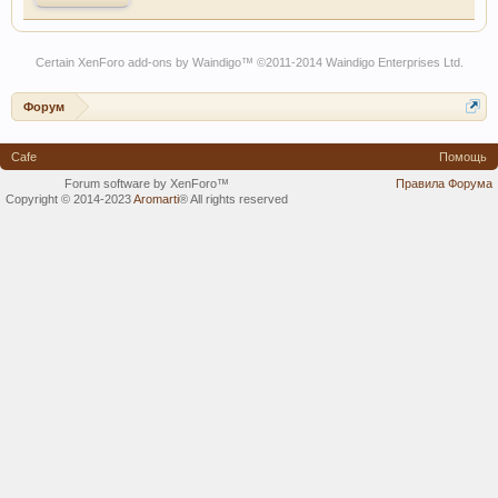
Certain
XenForo add-ons by Waindigo
™ ©2011-2014
Waindigo Enterprises Ltd
.
Форум
Cafe
Помощь
Forum software by XenForo™
Правила Форума
Copyright © 2014-2023
Aromarti
®
All rights reserved