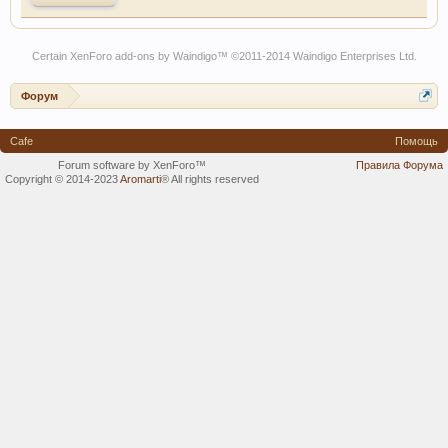
Certain
XenForo add-ons by Waindigo
™ ©2011-2014
Waindigo Enterprises Ltd
.
Форум
Cafe
Помощь
Forum software by XenForo™
Правила Форума
Copyright © 2014-2023
Aromarti
®
All rights reserved