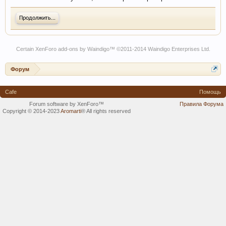
Продолжить...
Certain
XenForo add-ons by Waindigo
™ ©2011-2014
Waindigo Enterprises Ltd
.
Форум
Cafe
Помощь
Forum software by XenForo™
Правила Форума
Copyright © 2014-2023
Aromarti
®
All rights reserved