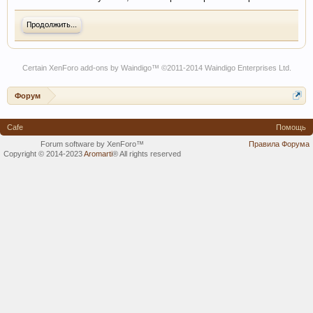
Продолжить...
Certain
XenForo add-ons by Waindigo
™ ©2011-2014
Waindigo Enterprises Ltd
.
Форум
Cafe
Помощь
Forum software by XenForo™
Правила Форума
Copyright © 2014-2023
Aromarti
®
All rights reserved