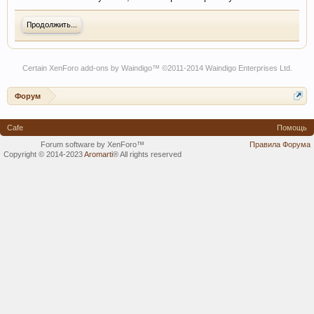
Продолжить...
Certain
XenForo add-ons by Waindigo
™ ©2011-2014
Waindigo Enterprises Ltd
.
Форум
Cafe
Помощь
Forum software by XenForo™
Правила Форума
Copyright © 2014-2023
Aromarti
®
All rights reserved