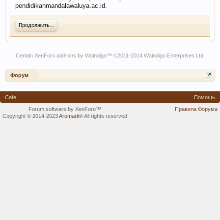
pendidikanmandalawaluya.ac.id.
Продолжить...
Certain
XenForo add-ons by Waindigo
™ ©2011-2014
Waindigo Enterprises Ltd
.
Форум
Cafe
Помощь
Forum software by XenForo™
Правила Форума
Copyright © 2014-2023
Aromarti
®
All rights reserved