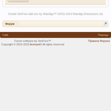
Certain
XenForo add-ons by Waindigo
™ ©2011-2014
Waindigo Enterprises Ltd
.
Форум
Cafe
Помощь
Forum software by XenForo™
Правила Форума
Copyright © 2014-2023
Aromarti
®
All rights reserved