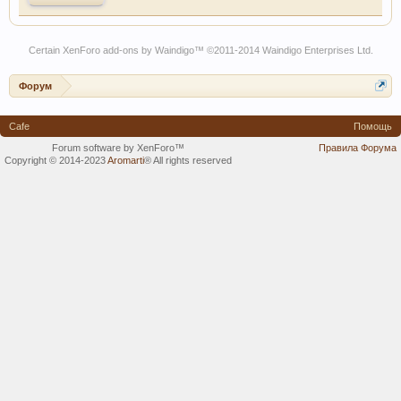
Certain
XenForo add-ons by Waindigo
™ ©2011-2014
Waindigo Enterprises Ltd
.
Форум
Cafe
Помощь
Forum software by XenForo™
Правила Форума
Copyright © 2014-2023
Aromarti
®
All rights reserved