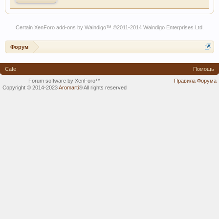
Certain
XenForo add-ons by Waindigo
™ ©2011-2014
Waindigo Enterprises Ltd
.
Форум
Cafe
Помощь
Forum software by XenForo™
Правила Форума
Copyright © 2014-2023
Aromarti
®
All rights reserved