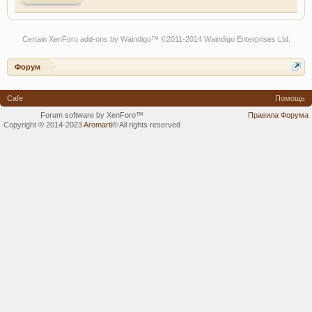
Certain
XenForo add-ons by Waindigo
™ ©2011-2014
Waindigo Enterprises Ltd
.
Форум
Cafe
Помощь
Forum software by XenForo™
Правила Форума
Copyright © 2014-2023
Aromarti
®
All rights reserved