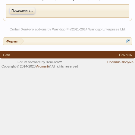
Продолжить...
Certain
XenForo add-ons by Waindigo
™ ©2011-2014
Waindigo Enterprises Ltd
.
Форум
Cafe
Помощь
Forum software by XenForo™
Правила Форума
Copyright © 2014-2023
Aromarti
®
All rights reserved