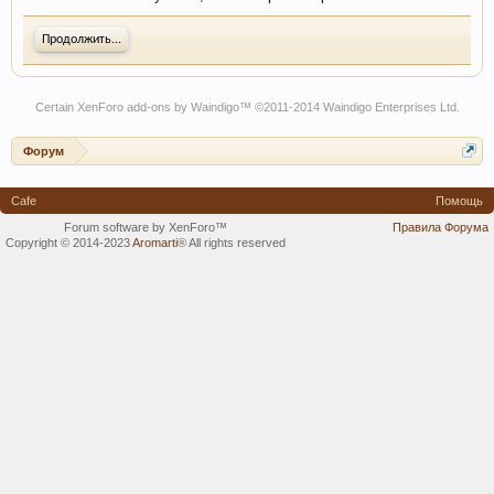
Продолжить...
Certain
XenForo add-ons by Waindigo
™ ©2011-2014
Waindigo Enterprises Ltd
.
Форум
Cafe
Помощь
Forum software by XenForo™
Правила Форума
Copyright © 2014-2023
Aromarti
®
All rights reserved