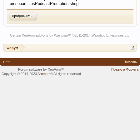
proseoarticlesPodcastPromotion.shop.
Продолжить...
Certain
XenForo add-ons by Waindigo
™ ©2011-2014
Waindigo Enterprises Ltd
.
Форум
Cafe
Помощь
Forum software by XenForo™
Правила Форума
Copyright © 2014-2023
Aromarti
®
All rights reserved