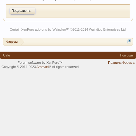
Продолжить...
Certain
XenForo add-ons by Waindigo
™ ©2011-2014
Waindigo Enterprises Ltd
.
Форум
Cafe
Помощь
Forum software by XenForo™
Правила Форума
Copyright © 2014-2023
Aromarti
®
All rights reserved