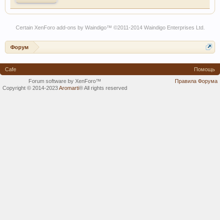
Certain
XenForo add-ons by Waindigo
™ ©2011-2014
Waindigo Enterprises Ltd
.
Форум
Cafe
Помощь
Forum software by XenForo™
Правила Форума
Copyright © 2014-2023
Aromarti
®
All rights reserved