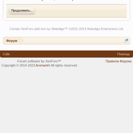
Продолжить...
Certain
XenForo add-ons by Waindigo
™ ©2011-2014
Waindigo Enterprises Ltd
.
Форум
Cafe
Помощь
Forum software by XenForo™
Правила Форума
Copyright © 2014-2023
Aromarti
®
All rights reserved