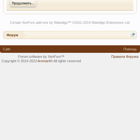
Продолжить...
Certain
XenForo add-ons by Waindigo
™ ©2011-2014
Waindigo Enterprises Ltd
.
Форум
Cafe
Помощь
Forum software by XenForo™
Правила Форума
Copyright © 2014-2023
Aromarti
®
All rights reserved