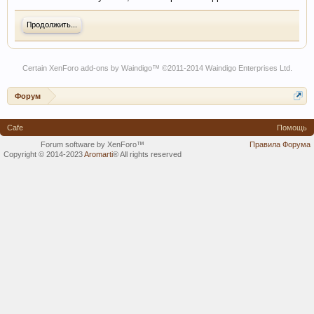
Продолжить...
Certain
XenForo add-ons by Waindigo
™ ©2011-2014
Waindigo Enterprises Ltd
.
Форум
Cafe
Помощь
Forum software by XenForo™
Правила Форума
Copyright © 2014-2023
Aromarti
®
All rights reserved