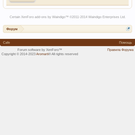
Certain
XenForo add-ons by Waindigo
™ ©2011-2014
Waindigo Enterprises Ltd
.
Форум
Cafe
Помощь
Forum software by XenForo™
Правила Форума
Copyright © 2014-2023
Aromarti
®
All rights reserved