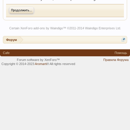
Продолжить...
Certain
XenForo add-ons by Waindigo
™ ©2011-2014
Waindigo Enterprises Ltd
.
Форум
Cafe
Помощь
Forum software by XenForo™
Правила Форума
Copyright © 2014-2023
Aromarti
®
All rights reserved