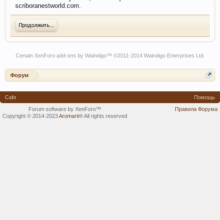
scriboranestworld.com.
Продолжить...
Certain
XenForo add-ons by Waindigo
™ ©2011-2014
Waindigo Enterprises Ltd
.
Форум
Cafe
Помощь
Forum software by XenForo™
Правила Форума
Copyright © 2014-2023
Aromarti
®
All rights reserved