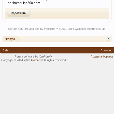
scriborapulse360.com.
Продолжить...
Certain
XenForo add-ons by Waindigo
™ ©2011-2014
Waindigo Enterprises Ltd
.
Форум
Cafe
Помощь
Forum software by XenForo™
Правила Форума
Copyright © 2014-2023
Aromarti
®
All rights reserved