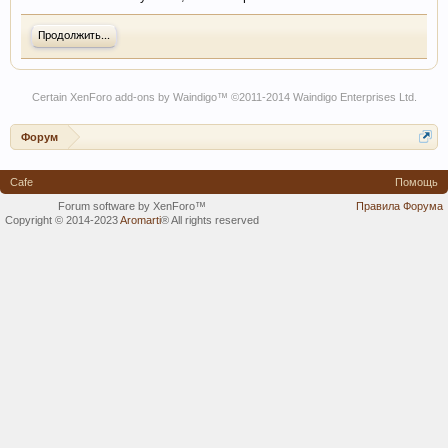
Продолжить...
Certain
XenForo add-ons by Waindigo
™ ©2011-2014
Waindigo Enterprises Ltd
.
Форум
Cafe
Помощь
Forum software by XenForo™
Правила Форума
Copyright © 2014-2023
Aromarti
®
All rights reserved