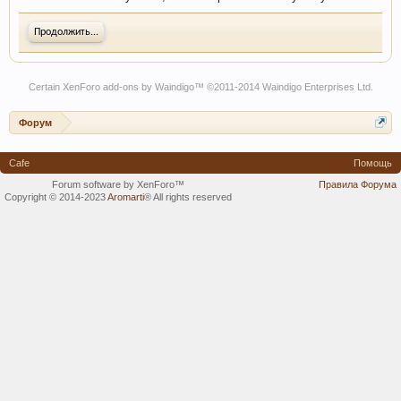
Продолжить...
Certain
XenForo add-ons by Waindigo
™ ©2011-2014
Waindigo Enterprises Ltd
.
Форум
Cafe
Помощь
Forum software by XenForo™
Правила Форума
Copyright © 2014-2023
Aromarti
®
All rights reserved