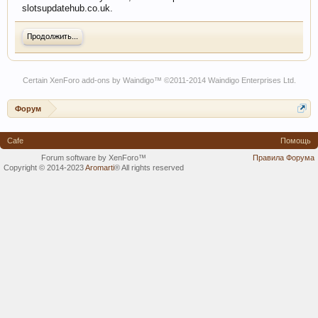
slotsupdatehub.co.uk.
Продолжить...
Certain
XenForo add-ons by Waindigo
™ ©2011-2014
Waindigo Enterprises Ltd
.
Форум
Cafe
Помощь
Forum software by XenForo™
Правила Форума
Copyright © 2014-2023
Aromarti
®
All rights reserved