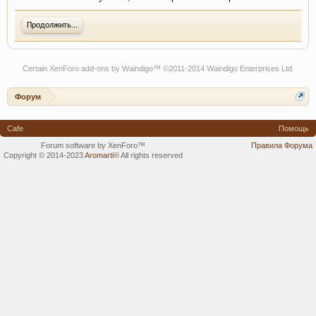
Продолжить...
Certain
XenForo add-ons by Waindigo
™ ©2011-2014
Waindigo Enterprises Ltd
.
Форум
Cafe
Помощь
Forum software by XenForo™
Правила Форума
Copyright © 2014-2023
Aromarti
®
All rights reserved