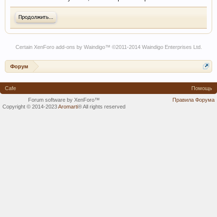
Продолжить...
Certain
XenForo add-ons by Waindigo
™ ©2011-2014
Waindigo Enterprises Ltd
.
Форум
Cafe
Помощь
Forum software by XenForo™
Правила Форума
Copyright © 2014-2023
Aromarti
®
All rights reserved