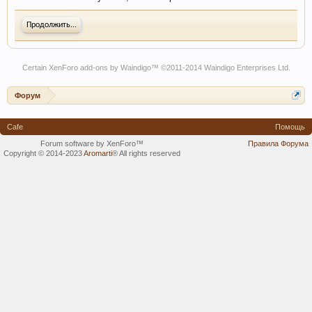
Продолжить...
Certain
XenForo add-ons by Waindigo
™ ©2011-2014
Waindigo Enterprises Ltd
.
Форум
Cafe
Помощь
Forum software by XenForo™
Правила Форума
Copyright © 2014-2023
Aromarti
®
All rights reserved