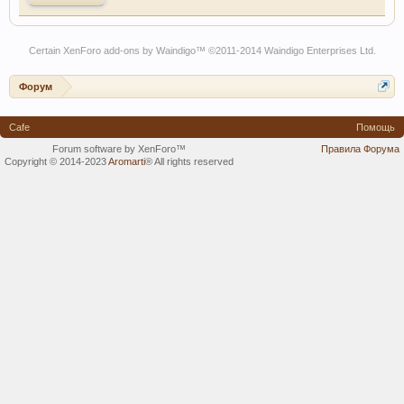
Certain
XenForo add-ons by Waindigo
™ ©2011-2014
Waindigo Enterprises Ltd
.
Форум
Cafe
Помощь
Forum software by XenForo™
Правила Форума
Copyright © 2014-2023
Aromarti
®
All rights reserved