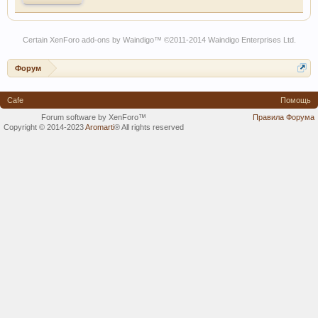
Certain
XenForo add-ons by Waindigo
™ ©2011-2014
Waindigo Enterprises Ltd
.
Форум
Cafe
Помощь
Forum software by XenForo™
Правила Форума
Copyright © 2014-2023
Aromarti
®
All rights reserved