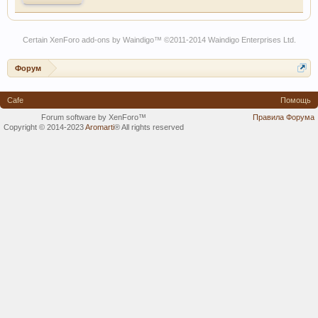
Certain
XenForo add-ons by Waindigo
™ ©2011-2014
Waindigo Enterprises Ltd
.
Форум
Cafe
Помощь
Forum software by XenForo™
Правила Форума
Copyright © 2014-2023
Aromarti
®
All rights reserved