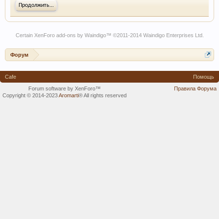
Продолжить...
Certain
XenForo add-ons by Waindigo
™ ©2011-2014
Waindigo Enterprises Ltd
.
Форум
Cafe
Помощь
Forum software by XenForo™
Правила Форума
Copyright © 2014-2023
Aromarti
®
All rights reserved