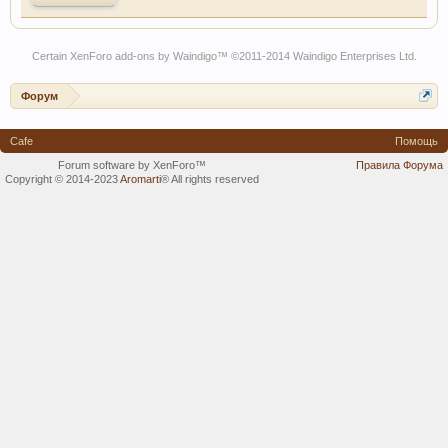
Certain
XenForo add-ons by Waindigo
™ ©2011-2014
Waindigo Enterprises Ltd
.
Форум
Cafe
Помощь
Forum software by XenForo™
Правила Форума
Copyright © 2014-2023
Aromarti
®
All rights reserved